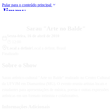
Pular para o conteúdo principal
Jimmy
Início
Música
Shows
Bio
Mídia
Blo
Andrade
Sarau "Arte no Balde"
Sexta-feira
,
16
de
abril
de
2010
🕐
12:00
Local a definir
Local a definir
,
Brasil
Finalizado
Sobre o Show
Sarau artístico-cultural "Arte no Balde" realizado no Centro Cultural
da UFVJM em Diamantina (MG). O evento reuniu artistas locais e
estudantes para apresentações de música, poesia e outras expressões
artísticas em um formato intimista e colaborativo.
Informações Adicionais