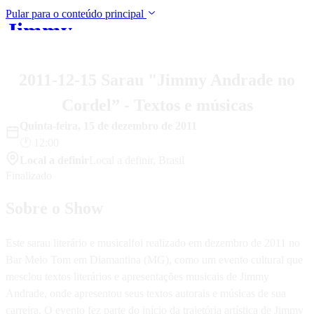
Pular para o conteúdo principal
Jimmy
Início
Música
Shows
Bio
Mídia
Blo
Andrade
2011-12-15 Sarau "Jimmy Andrade no
Cordel” - Textos e músicas
Quinta-feira
,
15
de
dezembro
de
2011
🕐
12:00
Local a definir
Local a definir
,
Brasil
Finalizado
Sobre o Show
Este sarau literário e musicalfoi realizado em dezembro de 2011 no
Bar Meio Tom em Diamantina (MG), como um evento cultural que
mesclou textos literários e apresentações musicais de Jimmy
Andrade, onde apresentou seus textos autorais e músicas de sua
carreira. O evento fez parte do início da trajetória artística de Jimmy