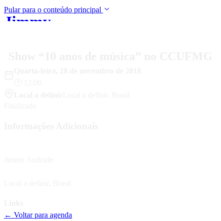
Pular para o conteúdo principal
Jimmy
Início
Música
Shows
Bio
Mídia
Blo
Andrade
Show “10 anos de música” no CCUFMG
Quarta-feira
,
28
de
novembro
de
2018
🕐
12:00
Local a definir
Local a definir
,
Brasil
Finalizado
Informações Adicionais
Artista
Jimmy Andrade
Localização
Local a definir
,
Brasil
Links
← Voltar para agenda