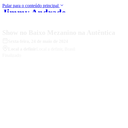
Pular para o conteúdo principal
Jimmy Andrade
Show no Baixo Mezanino na Autêntica
Sexta-feira
,
24
de
maio
de
2024
Local a definir
Local a definir
,
Brasil
Finalizado