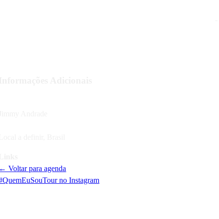
g
Informações Adicionais
Artista
Jimmy Andrade
Localização
Local a definir
,
Brasil
Links
← Voltar para agenda
#QuemEuSouTour no Instagram