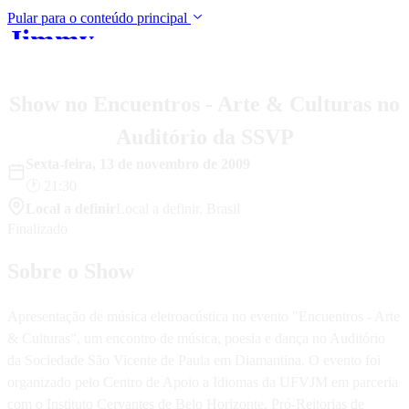
Pular para o conteúdo principal
Jimmy
Início
Música
Shows
Bio
Mídia
Blo
Andrade
Show no Encuentros - Arte & Culturas no
Auditório da SSVP
Sexta-feira
,
13
de
novembro
de
2009
🕐
21:30
Local a definir
Local a definir
,
Brasil
Finalizado
Sobre o Show
Apresentação de música eletroacústica no evento "Encuentros - Arte
& Culturas", um encontro de música, poesia e dança no Auditório
da Sociedade São Vicente de Paula em Diamantina. O evento foi
organizado pelo Centro de Apoio a Idiomas da UFVJM em parceria
com o Instituto Cervantes de Belo Horizonte, Pró-Reitorias de