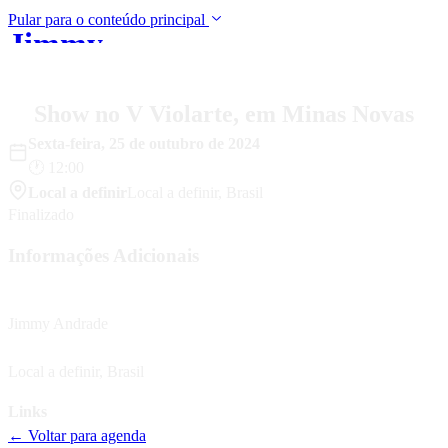
Pular para o conteúdo principal
Jimmy
Início
Música
Shows
Bio
Mídia
Blo
Andrade
Show no V Violarte, em Minas Novas
Sexta-feira
,
25
de
outubro
de
2024
🕐
12:00
Local a definir
Local a definir
,
Brasil
Finalizado
Informações Adicionais
Artista
Jimmy Andrade
Localização
Local a definir
,
Brasil
Links
← Voltar para agenda